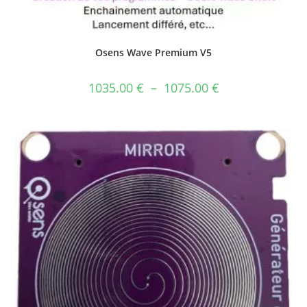
Osens Wave Premium V5
1035.00
€
–
1075.00
€