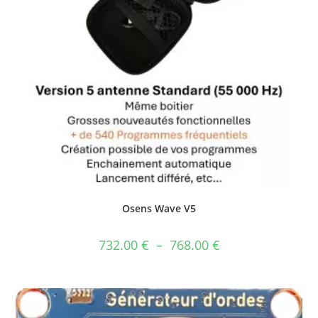
Osens Wave V5
732.00
€
–
768.00
€