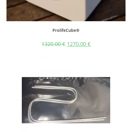
ProlifeCube®
1320.00
€
1270.00
€